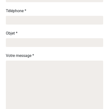
Téléphone *
Objet *
Aménagements extérieurs
Aménagements intérieurs
Solutions constructives
Espace menuiserie
Votre message *